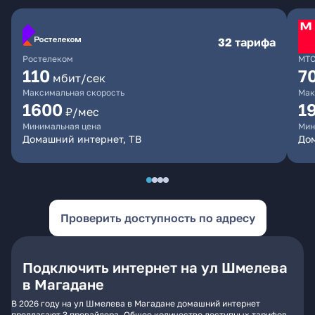
32 тарифа
Ростелеком
МТ
110
7
мбит/сек
Максимальная скорость
Мак
1600
1
₽/мес
Минимальная цена
Мин
Домашний интернет, ТВ
Дом
Проверить доступность по адресу
Подключить интернет на ул Шмелева
в Магадане
В 2026 году на ул Шмелева в Магадане домашний интернет
предлагают 3 провайдера. Общее количество доступных тарифов -