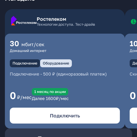
Ростелеком
Технологии доступа. Тест-драйв
30
1
мбит/сек
Домашний интернет
Дом
Подключение
Оборудование
Де
Подключение
-
500 ₽ (единоразовый платеж)
Ски
1 месяц по акции
0
0
₽/мес
Далее
1600
₽/мес
Подключить