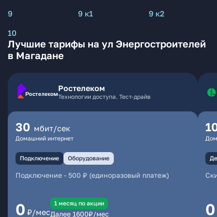
9
9 к1
9 к2
10
Лучшие тарифы на ул Энергостроителей
в Магадане
Ростелеком
Технологии доступа. Тест-драйв
30
1
мбит/сек
Домашний интернет
Дом
Подключение
Оборудование
Де
Подключение
-
500 ₽ (единоразовый платеж)
Ски
1 месяц по акции
0
0
₽/мес
Далее
1600
₽/мес