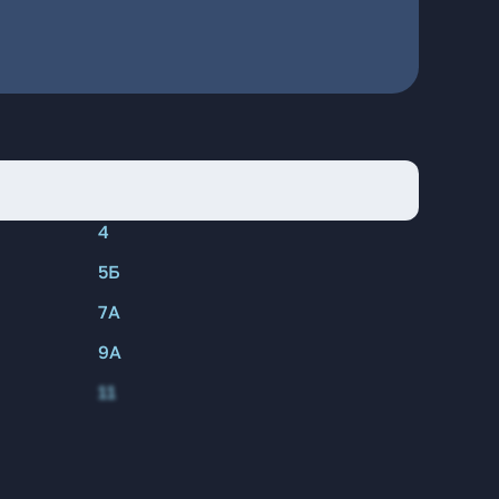
4
5Б
7А
9А
11