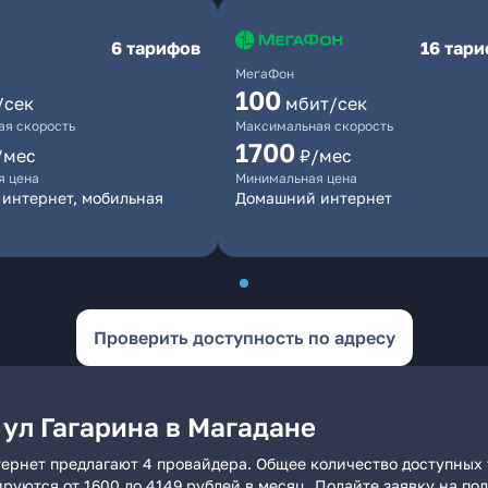
6 тарифов
16 тар
МегаФон
100
/сек
мбит/сек
я скорость
Максимальная скорость
1700
/мес
₽/мес
я цена
Минимальная цена
интернет, мобильная
Домашний интернет
Проверить доступность по адресу
ул Гагарина в Магадане
тернет предлагают 4 провайдера. Общее количество доступных 
ьируются от 1600 до 4149 рублей в месяц. Подайте заявку на 