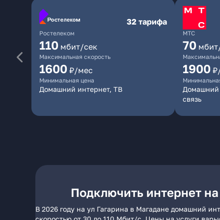
32 тарифа
Ростелеком
МТС
110
70
мбит/сек
мбит
Максимальная скорость
Максимальна
1600
1900
₽/мес
₽
Минимальная цена
Минимальна
Домашний интернет, ТВ
Домашний 
связь
Подключить интернет на 
В 2026 году на ул Гагарина в Магадане домашний ин
скоростью от 30 до 110 Мбит/с. Цены на услуги вар