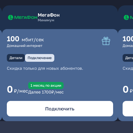
МегаФон
Минимум
100
10
мбит/сек
Домашний интернет
Дома
Детали
Подключение
Дет
Скидка только для новых абонентов.
Скид
1 месяц по акции
0
0
₽/мес
₽
Далее
1700
₽/мес
Подключить