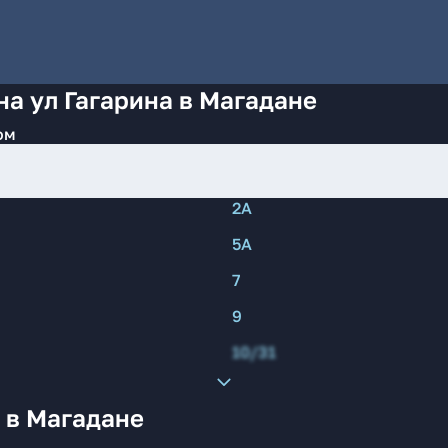
на ул Гагарина в Магадане
ом
2А
5А
7
9
10/31
 в Магадане