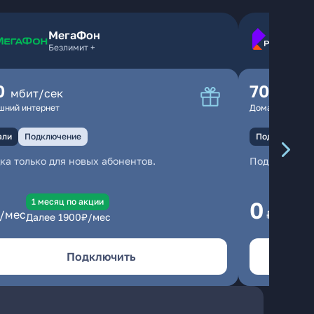
МегаФон
Безлимит +
0
70
мбит/сек
мбит/
шний интернет
Домашний инте
али
Подключение
Подключение
ка только для новых абонентов.
Подключени
1 месяц по акции
1
0
/мес
₽/мес
Далее
1900
₽/мес
Да
Подключить