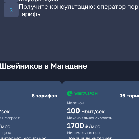
Получите консультацию: оператор пе
тарифы
 Швейников в Магадане
6 тарифов
16 тар
МегаФон
100
/сек
мбит/сек
я скорость
Максимальная скорость
1700
/мес
₽/мес
я цена
Минимальная цена
интернет, мобильная
Домашний интернет