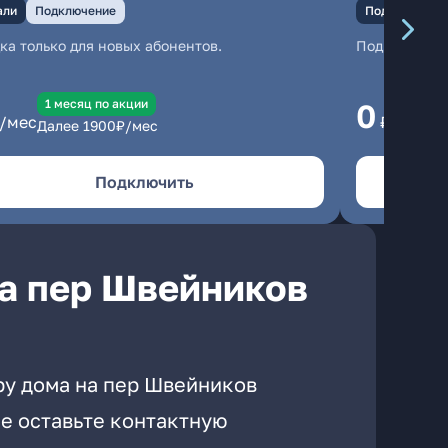
али
Подключение
Подключение
ка только для новых абонентов.
Подключени
1 месяц по акции
1
0
/мес
₽/мес
Далее
1900
₽/мес
Да
Подключить
а пер Швейников
ру дома на пер Швейников
е оставьте контактную