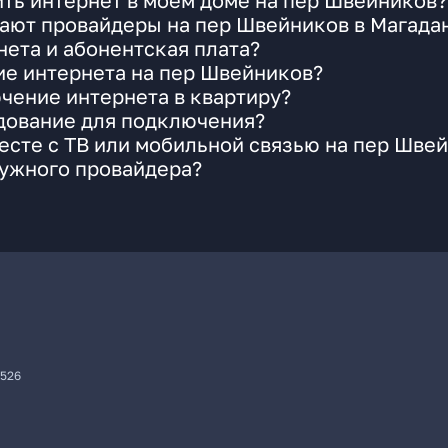
ть интернет в моем доме на пер Швейников?
гают провайдеры на пер Швейников в Магада
ета и абонентская плата?
ие интернета на пер Швейников?
чение интернета в квартиру?
удование для подключения?
сте с ТВ или мобильной связью на пер Шве
нужного провайдера?
7526