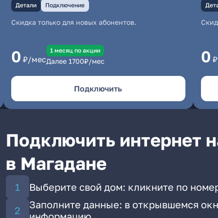
Детали
Подключение
Дет
Скидка только для новых абонентов.
Скид
1 месяц по акции
0
0
₽/мес
₽
Далее
1700
₽/мес
Подключить
Подключить интернет н
в Магадане
Выберите свой дом: кликните по номе
Заполните данные: в открывшемся окн
информацию