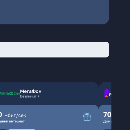
МегаФон
Безлимит +
0
70
мбит/сек
мбит/
шний интернет
Домашний инте