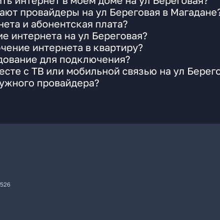
ть интернет в моем доме на ул Береговая?
ают провайдеры на ул Береговая в Магадане
ета и абонентская плата?
ие интернета на ул Береговая?
чение интернета в квартиру?
удование для подключения?
сте с ТВ или мобильной связью на ул Берег
нужного провайдера?
7526