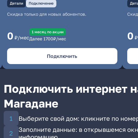
Детали
Подключение
Дет
Скидка только для новых абонентов.
Скид
1 месяц по акции
0
0
₽/мес
₽
Далее
1700
₽/мес
Подключить
Подключить интернет н
Магадане
Выберите свой дом: кликните по номер
Заполните данные: в открывшемся окн
информацию