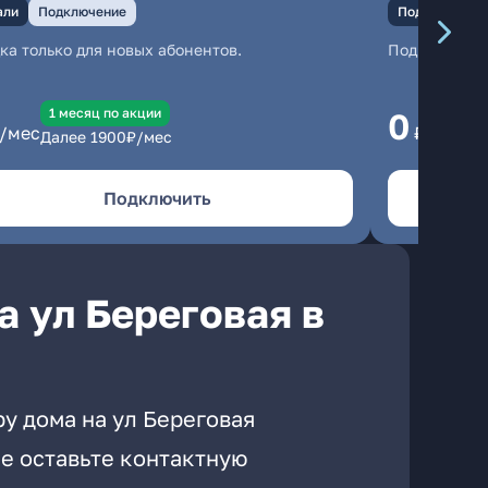
али
Подключение
Подключение
ка только для новых абонентов.
Подключени
1 месяц по акции
1
0
/мес
₽/мес
Далее
1900
₽/мес
Да
Подключить
а ул Береговая в
у дома на ул Береговая
е оставьте контактную