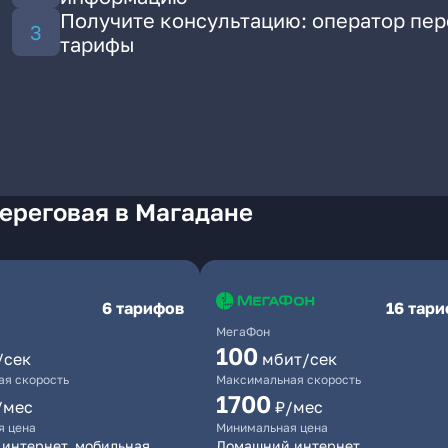
Получите консультацию: оператор пе
тарифы
ереговая в Магадане
6 тарифов
16 тар
МегаФон
100
/сек
мбит/сек
я скорость
Максимальная скорость
1700
/мес
₽/мес
я цена
Минимальная цена
интернет, мобильная
Домашний интернет