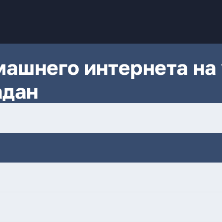
ашнего интернета на 
адан